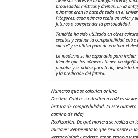
Tiene sus raíces en la antigua Grecia, don
propiedades místicas y divinas. En la antig
números eran la base de todo en el univers
Pitágoras, cada número tenía un valor y un
futuros o comprender la personalidad.
También ha sido utilizada en otras cultur
eventos y evaluar la compatibilidad entre 
suerte” y se utiliza para determinar el de
La moderna se ha expandido para incluir v
idea de que los números tienen un signific
popular y se utiliza para todo, desde la t
y la predicción del futuro.
Numeros que se calculan online:
Destino: Cuál es su destino o cuál es su ka
lectura de compatibilidad. (a este numer
camino de vida)
Realización: De qué manera se realiza en la
Iniciales: Representa lo que realmente le i
Personalidad: Carácter, amor, trabajo y sa