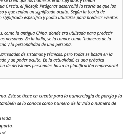
de se creía que los números eran sagrados y tenían
ua Grecia, el filósofo Pitágoras desarrolló la teoría de que los
o y que tenían un significado oculto. Según la teoría de
 significado específico y podía utilizarse para predecir eventos
as, como la antigua China, donde era utilizada para predecir
las personas. En la India, se la conoce como “números de la
stino y la personalidad de una persona.
ariedades de sistemas y técnicas, pero todas se basan en la
ado y un poder oculto. En la actualidad, es una práctica
oma de decisiones personales hasta la planificación empresarial
rma. Este se tiene en cuenta para la numerologia de pareja y la
o también se lo conoce como numero de la vida o numero de
 vida.
mporta.
lud.