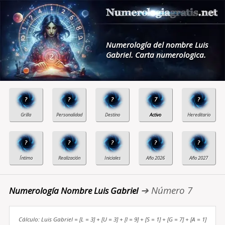
Numerología del nombre Luis
Gabriel. Carta numerologica.
?
?
?
7
?
?
?
?
?
?
➔ Número 7
Numerología Nombre Luis Gabriel
Cálculo: Luis Gabriel = [L = 3] + [U = 3] + [I = 9] + [S = 1] + [G = 7] + [A = 1]