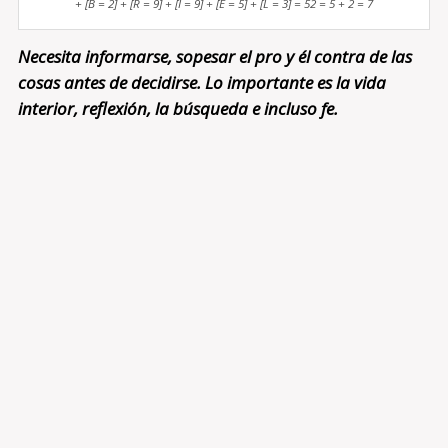
+ [B = 2] + [R = 9] + [I = 9] + [E = 5] + [L = 3] = 52 = 5 + 2 = 7
Necesita informarse, sopesar el pro y él contra de las
cosas antes de decidirse. Lo importante es la vida
interior, reflexión, la búsqueda e incluso fe.