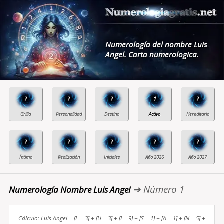
Numerología del nombre Luis
Angel. Carta numerologica.
?
?
?
1
?
?
?
?
?
?
➔ Número 1
Numerología Nombre Luis Angel
Cálculo: Luis Angel = [L = 3] + [U = 3] + [I = 9] + [S = 1] + [A = 1] + [N = 5] +