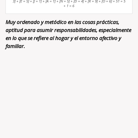
3] + [E = 5] + [J = 1] + [A = 1] + [N = 5] + [D = 4] + [R = 9] + [O = 6] = 51 = 5
+ 1 = 6
Muy ordenado y metódico en las cosas prácticas,
aptitud para asumir responsabilidades, especialmente
en lo que se refiere al hogar y el entorno afectivo y
familiar.