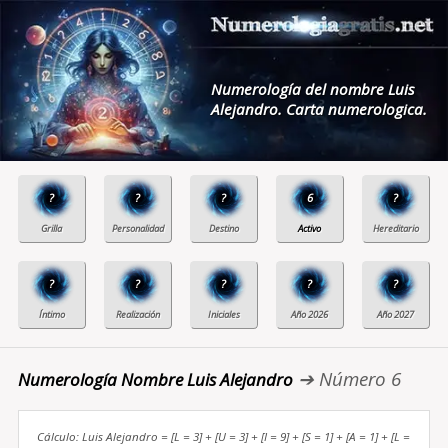
Numerología del nombre Luis
Alejandro. Carta numerologica.
?
?
?
6
?
?
?
?
?
?
➔ Número 6
Numerología Nombre Luis Alejandro
Cálculo: Luis Alejandro = [L = 3] + [U = 3] + [I = 9] + [S = 1] + [A = 1] + [L =