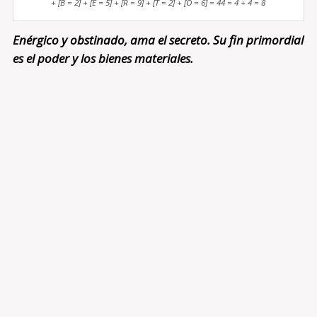
+ [B = 2] + [E = 5] + [R = 9] + [T = 2] + [O = 6] = 44 = 4 + 4 = 8
Enérgico y obstinado, ama el secreto. Su fin primordial
es el poder y los bienes materiales.