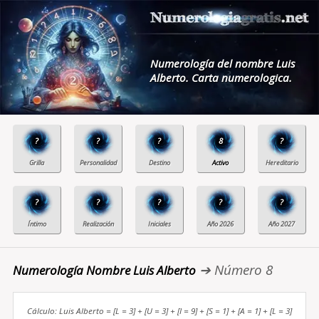
Numerología del nombre Luis
Alberto. Carta numerologica.
?
?
?
8
?
?
?
?
?
?
➔ Número 8
Numerología Nombre Luis Alberto
Cálculo: Luis Alberto = [L = 3] + [U = 3] + [I = 9] + [S = 1] + [A = 1] + [L = 3]