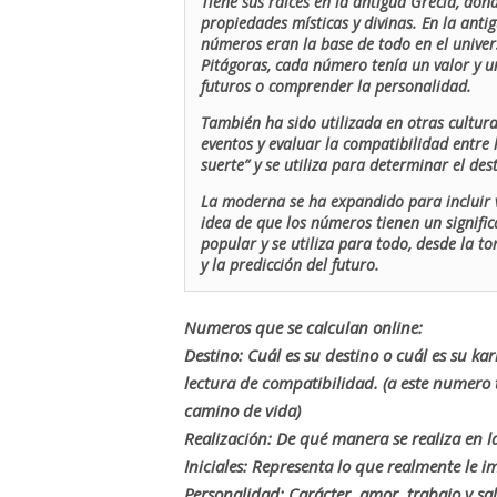
Tiene sus raíces en la antigua Grecia, don
propiedades místicas y divinas. En la antig
números eran la base de todo en el univers
Pitágoras, cada número tenía un valor y un
futuros o comprender la personalidad.
También ha sido utilizada en otras cultur
eventos y evaluar la compatibilidad entre 
suerte” y se utiliza para determinar el de
La moderna se ha expandido para incluir v
idea de que los números tienen un signific
popular y se utiliza para todo, desde la t
y la predicción del futuro.
Numeros que se calculan online:
Destino: Cuál es su destino o cuál es su ka
lectura de compatibilidad. (a este numer
camino de vida)
Realización: De qué manera se realiza en la
Iniciales: Representa lo que realmente le i
Personalidad: Carácter, amor, trabajo y sa