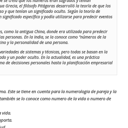
de se creía que los números eran sagrados y tenían
ua Grecia, el filósofo Pitágoras desarrolló la teoría de que los
o y que tenían un significado oculto. Según la teoría de
 significado específico y podía utilizarse para predecir eventos
as, como la antigua China, donde era utilizada para predecir
las personas. En la India, se la conoce como “números de la
stino y la personalidad de una persona.
ariedades de sistemas y técnicas, pero todas se basan en la
ado y un poder oculto. En la actualidad, es una práctica
oma de decisiones personales hasta la planificación empresarial
rma. Este se tiene en cuenta para la numerologia de pareja y la
o también se lo conoce como numero de la vida o numero de
 vida.
mporta.
lud.