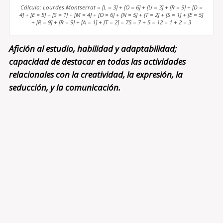
Cálculo: Lourdes Montserrat = [L = 3] + [O = 6] + [U = 3] + [R = 9] + [D =
4] + [E = 5] + [S = 1] + [M = 4] + [O = 6] + [N = 5] + [T = 2] + [S = 1] + [E = 5]
+ [R = 9] + [R = 9] + [A = 1] + [T = 2] = 75 = 7 + 5 = 12 = 1 + 2 = 3
Afición al estudio, habilidad y adaptabilidad;
capacidad de destacar en todas las actividades
relacionales con la creatividad, la expresión, la
seducción, y la comunicación.