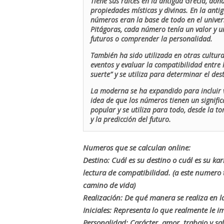
Tiene sus raíces en la antigua Grecia, don
propiedades místicas y divinas. En la antig
números eran la base de todo en el univers
Pitágoras, cada número tenía un valor y un
futuros o comprender la personalidad.
También ha sido utilizada en otras cultur
eventos y evaluar la compatibilidad entre 
suerte” y se utiliza para determinar el de
La moderna se ha expandido para incluir v
idea de que los números tienen un signific
popular y se utiliza para todo, desde la t
y la predicción del futuro.
Numeros que se calculan online:
Destino: Cuál es su destino o cuál es su ka
lectura de compatibilidad. (a este numer
camino de vida)
Realización: De qué manera se realiza en la
Iniciales: Representa lo que realmente le i
Personalidad: Carácter, amor, trabajo y sa