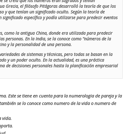
de se creía que los números eran sagrados y tenían
ua Grecia, el filósofo Pitágoras desarrolló la teoría de que los
o y que tenían un significado oculto. Según la teoría de
 significado específico y podía utilizarse para predecir eventos
as, como la antigua China, donde era utilizada para predecir
las personas. En la India, se la conoce como “números de la
stino y la personalidad de una persona.
ariedades de sistemas y técnicas, pero todas se basan en la
ado y un poder oculto. En la actualidad, es una práctica
oma de decisiones personales hasta la planificación empresarial
rma. Este se tiene en cuenta para la numerologia de pareja y la
o también se lo conoce como numero de la vida o numero de
 vida.
mporta.
lud.