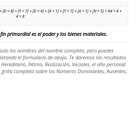
 [D = 4] + [Y = 7] + [D = 4] + [A = 1] + [Y = 7] + [A = 1] + [N = 5] = 44 = 4 +
4 = 8
fin primordial es el poder y los bienes materiales.
e solo los nombres del nombre completo, pero puedes
etando el formulario de abajo. Te daremos los resultados
ereditario, Íntimo, Realización, Iniciales, el año personal
a grilla completa sobre los Números Dominantes, Ausentes,