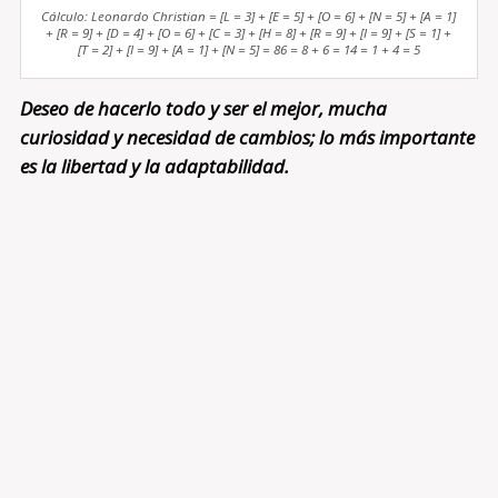
Cálculo: Leonardo Christian = [L = 3] + [E = 5] + [O = 6] + [N = 5] + [A = 1]
+ [R = 9] + [D = 4] + [O = 6] + [C = 3] + [H = 8] + [R = 9] + [I = 9] + [S = 1] +
[T = 2] + [I = 9] + [A = 1] + [N = 5] = 86 = 8 + 6 = 14 = 1 + 4 = 5
Deseo de hacerlo todo y ser el mejor, mucha
curiosidad y necesidad de cambios; lo más importante
es la libertad y la adaptabilidad.