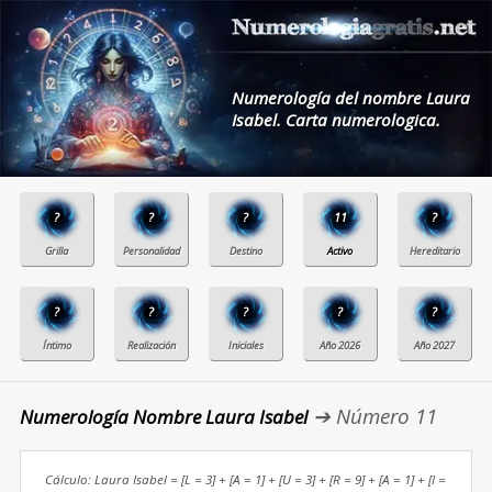
Numerología del nombre Laura
Isabel. Carta numerologica.
?
?
?
11
?
?
?
?
?
?
➔ Número 11
Numerología Nombre Laura Isabel
Cálculo: Laura Isabel = [L = 3] + [A = 1] + [U = 3] + [R = 9] + [A = 1] + [I =