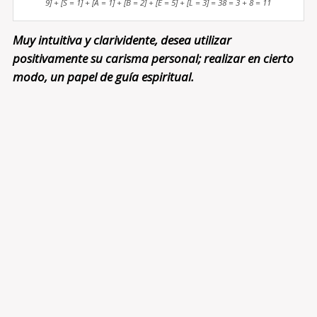
9] + [S = 1] + [A = 1] + [B = 2] + [E = 5] + [L = 3] = 38 = 3 + 8 = 11
Muy intuitiva y clarividente, desea utilizar
positivamente su carisma personal; realizar en cierto
modo, un papel de guía espiritual.