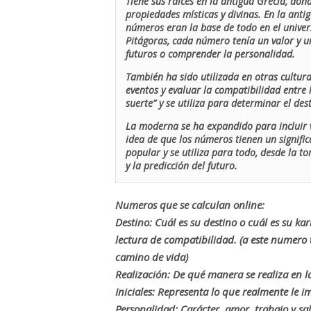
Tiene sus raíces en la antigua Grecia, don
propiedades místicas y divinas. En la antig
números eran la base de todo en el univers
Pitágoras, cada número tenía un valor y un
futuros o comprender la personalidad.
También ha sido utilizada en otras cultur
eventos y evaluar la compatibilidad entre 
suerte” y se utiliza para determinar el de
La moderna se ha expandido para incluir v
idea de que los números tienen un signific
popular y se utiliza para todo, desde la t
y la predicción del futuro.
Numeros que se calculan online:
Destino: Cuál es su destino o cuál es su ka
lectura de compatibilidad. (a este numer
camino de vida)
Realización: De qué manera se realiza en la
Iniciales: Representa lo que realmente le i
Personalidad: Carácter, amor, trabajo y sa