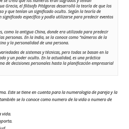
de se creía que los números eran sagrados y tenían
ua Grecia, el filósofo Pitágoras desarrolló la teoría de que los
o y que tenían un significado oculto. Según la teoría de
 significado específico y podía utilizarse para predecir eventos
as, como la antigua China, donde era utilizada para predecir
las personas. En la India, se la conoce como “números de la
stino y la personalidad de una persona.
ariedades de sistemas y técnicas, pero todas se basan en la
ado y un poder oculto. En la actualidad, es una práctica
oma de decisiones personales hasta la planificación empresarial
rma. Este se tiene en cuenta para la numerologia de pareja y la
o también se lo conoce como numero de la vida o numero de
 vida.
mporta.
lud.