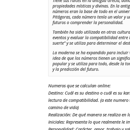
Tiene sus raíces en la antigua Grecia, don
propiedades místicas y divinas. En la antig
números eran la base de todo en el univers
Pitágoras, cada número tenía un valor y un
futuros o comprender la personalidad.
También ha sido utilizada en otras cultur
eventos y evaluar la compatibilidad entre 
suerte” y se utiliza para determinar el de
La moderna se ha expandido para incluir v
idea de que los números tienen un signific
popular y se utiliza para todo, desde la t
y la predicción del futuro.
Numeros que se calculan online:
Destino: Cuál es su destino o cuál es su ka
lectura de compatibilidad. (a este numer
camino de vida)
Realización: De qué manera se realiza en la
Iniciales: Representa lo que realmente le i
Personalidad: Carácter, amor, trabajo y sa