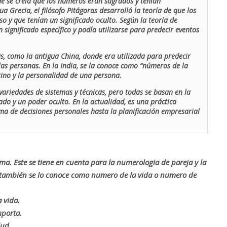
de se creía que los números eran sagrados y tenían
ua Grecia, el filósofo Pitágoras desarrolló la teoría de que los
o y que tenían un significado oculto. Según la teoría de
 significado específico y podía utilizarse para predecir eventos
as, como la antigua China, donde era utilizada para predecir
las personas. En la India, se la conoce como “números de la
stino y la personalidad de una persona.
ariedades de sistemas y técnicas, pero todas se basan en la
ado y un poder oculto. En la actualidad, es una práctica
oma de decisiones personales hasta la planificación empresarial
rma. Este se tiene en cuenta para la numerologia de pareja y la
o también se lo conoce como numero de la vida o numero de
 vida.
mporta.
lud.