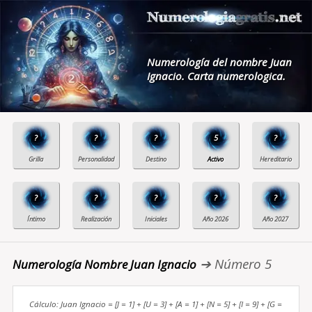
Numerología del nombre Juan
Ignacio. Carta numerologica.
?
?
?
5
?
?
?
?
?
?
➔ Número 5
Numerología Nombre Juan Ignacio
Cálculo: Juan Ignacio = [J = 1] + [U = 3] + [A = 1] + [N = 5] + [I = 9] + [G =