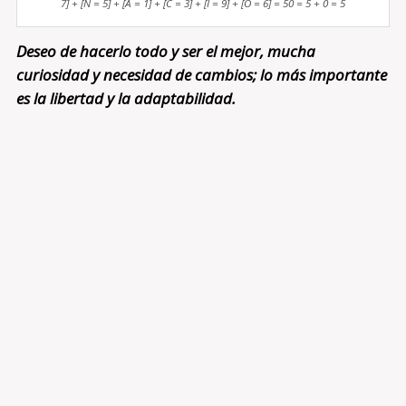
7] + [N = 5] + [A = 1] + [C = 3] + [I = 9] + [O = 6] = 50 = 5 + 0 = 5
Deseo de hacerlo todo y ser el mejor, mucha
curiosidad y necesidad de cambios; lo más importante
es la libertad y la adaptabilidad.