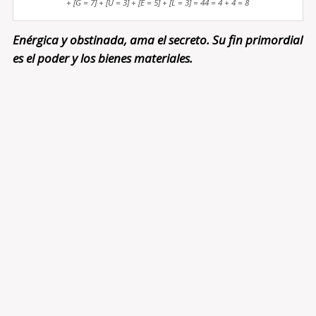
+ [G = 7] + [U = 3] + [E = 5] + [L = 3] = 44 = 4 + 4 = 8
Enérgica y obstinada, ama el secreto. Su fin primordial
es el poder y los bienes materiales.