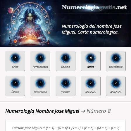
Numerología del nombre Jose
Miguel. Carta numerologica.
?
?
?
8
?
?
?
?
?
?
➔ Número 8
Numerología Nombre Jose Miguel
Cálculo: Jose Miguel = [J = 1] + [O = 6] + [S = 1] + [E = 5] + [M = 4] + [I = 9]