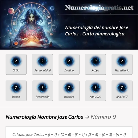
Numerología del nombre Jose
Carlos . Carta numerologica.
?
?
?
9
?
?
?
?
?
?
➔ Número 9
Numerología Nombre Jose Carlos
Cálculo: Jose Carlos = [J = 1] + [O = 6] + [S = 1] + [E = 5] + [C = 3] + [A = 1]