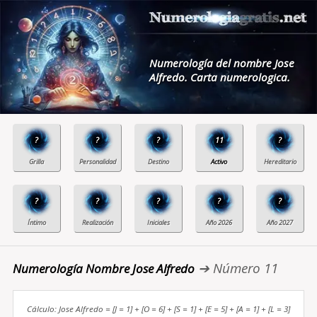
Numerología del nombre Jose
Alfredo. Carta numerologica.
?
?
?
11
?
?
?
?
?
?
➔ Número 11
Numerología Nombre Jose Alfredo
Cálculo: Jose Alfredo = [J = 1] + [O = 6] + [S = 1] + [E = 5] + [A = 1] + [L = 3]