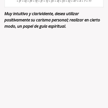
+ [F = 6] + [R = 9] + [E = 5] + [D = 4] + [O = 6] = 47 = 4 + 7 = 11
Muy intuitivo y clarividente, desea utilizar
positivamente su carisma personal; realizar en cierto
modo, un papel de guía espiritual.