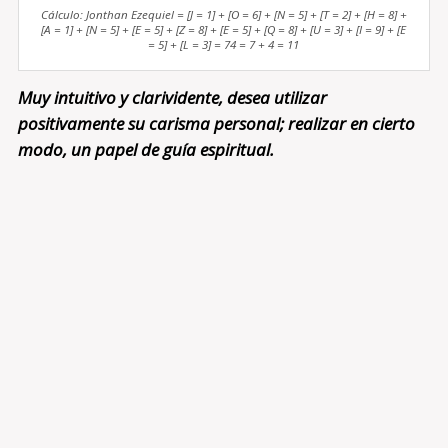
Cálculo: Jonthan Ezequiel = [J = 1] + [O = 6] + [N = 5] + [T = 2] + [H = 8] +
[A = 1] + [N = 5] + [E = 5] + [Z = 8] + [E = 5] + [Q = 8] + [U = 3] + [I = 9] + [E
= 5] + [L = 3] = 74 = 7 + 4 = 11
Muy intuitivo y clarividente, desea utilizar
positivamente su carisma personal; realizar en cierto
modo, un papel de guía espiritual.