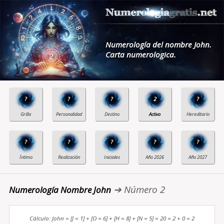
Numerología del nombre John.
Carta numerologica.
?
?
?
2
?
?
?
?
?
?
➔ Número 2
Numerología Nombre John
Cálculo: John = [J = 1] + [O = 6] + [H = 8] + [N = 5] = 20 = 2 + 0 = 2