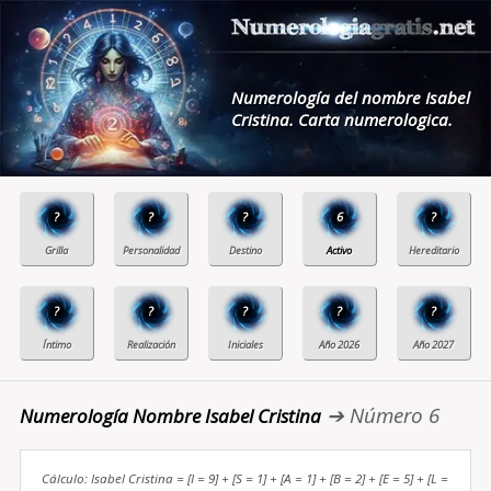
Numerología del nombre Isabel
Cristina. Carta numerologica.
?
?
?
6
?
?
?
?
?
?
➔ Número 6
Numerología Nombre Isabel Cristina
Cálculo: Isabel Cristina = [I = 9] + [S = 1] + [A = 1] + [B = 2] + [E = 5] + [L =