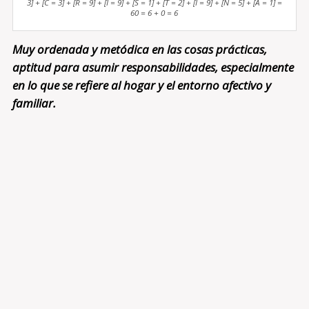
3] + [C = 3] + [R = 9] + [I = 9] + [S = 1] + [T = 2] + [I = 9] + [N = 5] + [A = 1] =
60 = 6 + 0 = 6
Muy ordenada y metódica en las cosas prácticas,
aptitud para asumir responsabilidades, especialmente
en lo que se refiere al hogar y el entorno afectivo y
familiar.