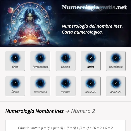
Numerología del nombre Ines.
Carta numerologica.
?
?
?
2
?
?
?
?
?
?
➔ Número 2
Numerología Nombre Ines
Cálculo: Ines = [I = 9] + [N = 5] + [E = 5] + [S = 1] = 20 = 2 + 0 = 2