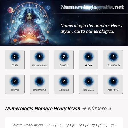
Numerología del nombre Henry
Bryan. Carta numerologica.
?
?
?
4
?
?
?
?
?
?
➔ Número 4
Numerología Nombre Henry Bryan
Cálculo: Henry Bryan = [H = 8] + [E = 5] + [N = 5] + [R = 9] + [Y = 7] + [B =