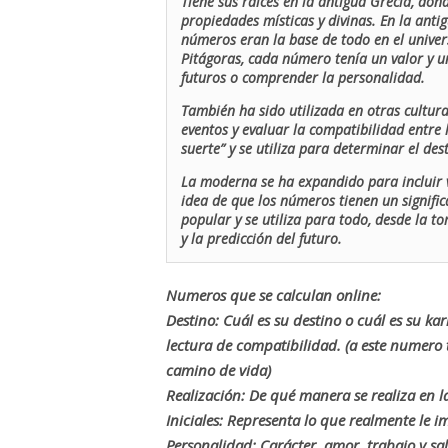
Tiene sus raíces en la antigua Grecia, don
propiedades místicas y divinas. En la antig
números eran la base de todo en el univers
Pitágoras, cada número tenía un valor y un
futuros o comprender la personalidad.
También ha sido utilizada en otras cultur
eventos y evaluar la compatibilidad entre 
suerte” y se utiliza para determinar el de
La moderna se ha expandido para incluir v
idea de que los números tienen un signific
popular y se utiliza para todo, desde la t
y la predicción del futuro.
Numeros que se calculan online:
Destino: Cuál es su destino o cuál es su ka
lectura de compatibilidad. (a este numer
camino de vida)
Realización: De qué manera se realiza en la
Iniciales: Representa lo que realmente le i
Personalidad: Carácter, amor, trabajo y sa