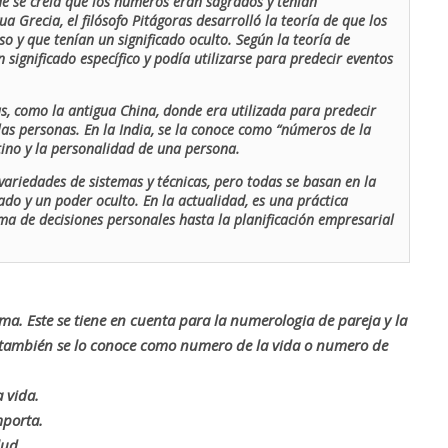
de se creía que los números eran sagrados y tenían
ua Grecia, el filósofo Pitágoras desarrolló la teoría de que los
o y que tenían un significado oculto. Según la teoría de
 significado específico y podía utilizarse para predecir eventos
as, como la antigua China, donde era utilizada para predecir
las personas. En la India, se la conoce como “números de la
stino y la personalidad de una persona.
ariedades de sistemas y técnicas, pero todas se basan en la
ado y un poder oculto. En la actualidad, es una práctica
oma de decisiones personales hasta la planificación empresarial
rma. Este se tiene en cuenta para la numerologia de pareja y la
o también se lo conoce como numero de la vida o numero de
 vida.
mporta.
lud.