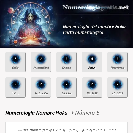
Numerología del nombre Haku.
Carta numerologica.
?
?
?
5
?
?
?
?
?
?
➔ Número 5
Numerología Nombre Haku
Cálculo: Haku = [H = 8] + [A = 1] + [K = 2] + [U = 3] = 14 = 1 + 4 = 5