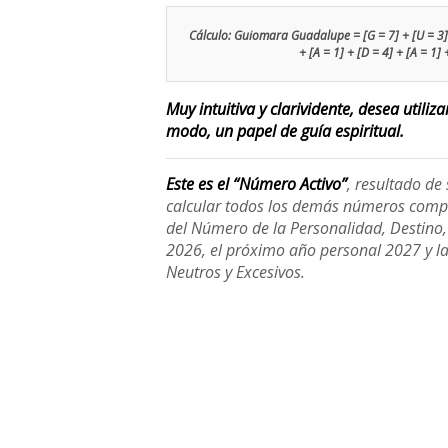
Cálculo: Guiomara Guadalupe = [G = 7] + [U = 3] + 
+ [A = 1] + [D = 4] + [A = 1] 
Muy intuitiva y clarividente, desea utiliz
modo, un papel de guía espiritual.
Este es el “Número Activo”
, resultado d
calcular todos los demás números compl
del Número de la Personalidad, Destino, H
2026, el próximo año personal 2027 y l
Neutros y Excesivos.