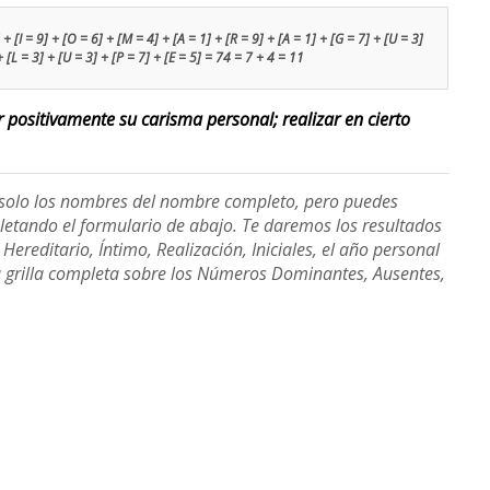
[I = 9] + [O = 6] + [M = 4] + [A = 1] + [R = 9] + [A = 1] + [G = 7] + [U = 3]
+ [L = 3] + [U = 3] + [P = 7] + [E = 5] = 74 = 7 + 4 = 11
ar positivamente su carisma personal; realizar en cierto
e solo los nombres del nombre completo, pero puedes
etando el formulario de abajo. Te daremos los resultados
ereditario, Íntimo, Realización, Iniciales, el año personal
a grilla completa sobre los Números Dominantes, Ausentes,