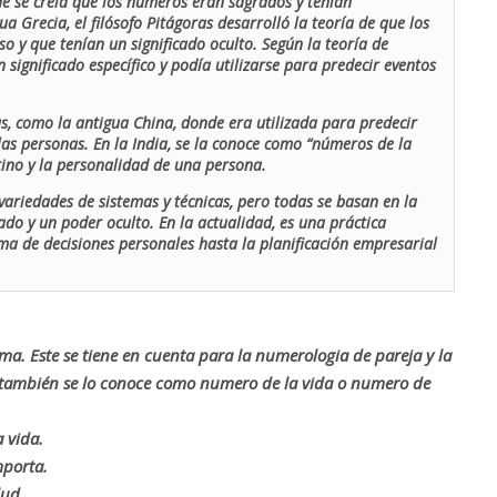
de se creía que los números eran sagrados y tenían
ua Grecia, el filósofo Pitágoras desarrolló la teoría de que los
o y que tenían un significado oculto. Según la teoría de
 significado específico y podía utilizarse para predecir eventos
as, como la antigua China, donde era utilizada para predecir
las personas. En la India, se la conoce como “números de la
stino y la personalidad de una persona.
ariedades de sistemas y técnicas, pero todas se basan en la
ado y un poder oculto. En la actualidad, es una práctica
oma de decisiones personales hasta la planificación empresarial
rma. Este se tiene en cuenta para la numerologia de pareja y la
o también se lo conoce como numero de la vida o numero de
 vida.
mporta.
lud.