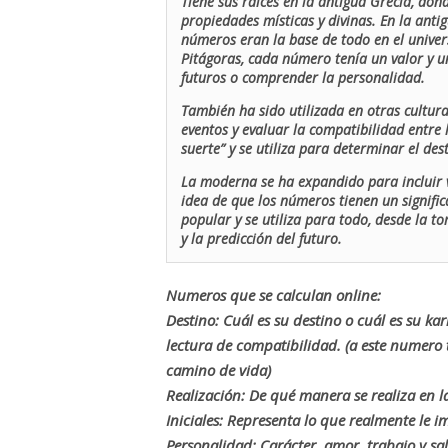
Tiene sus raíces en la antigua Grecia, don
propiedades místicas y divinas. En la antig
números eran la base de todo en el univers
Pitágoras, cada número tenía un valor y un
futuros o comprender la personalidad.
También ha sido utilizada en otras cultur
eventos y evaluar la compatibilidad entre 
suerte” y se utiliza para determinar el de
La moderna se ha expandido para incluir v
idea de que los números tienen un signific
popular y se utiliza para todo, desde la t
y la predicción del futuro.
Numeros que se calculan online:
Destino: Cuál es su destino o cuál es su ka
lectura de compatibilidad. (a este numer
camino de vida)
Realización: De qué manera se realiza en la
Iniciales: Representa lo que realmente le i
Personalidad: Carácter, amor, trabajo y sa