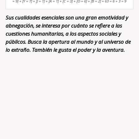
= 9] + [Y = 7] + [J = 1] + [A = 1] + [C = 3] + [O = 6] + [B = 2] = 63 = 6 + 3 = 9
Sus cualidades esenciales son una gran emotividad y
abnegación, se interesa por cuánto se refiere a las
cuestiones humanitarias, a los aspectos sociales y
públicos. Busca la apertura al mundo y al universo de
lo extraño. También le gusta el poder y la aventura.