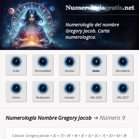
Numerología del nombre
Gregory Jacob. Carta
numerologica.
?
?
?
9
?
?
?
?
?
?
➔ Número 9
Numerología Nombre Gregory Jacob
Cálculo: Gregory Jacob = [G = 7] + [R = 9] + [E = 5] + [G = 7] + [O = 6] + [R