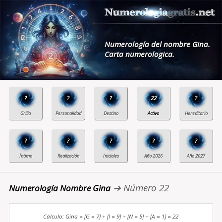
Numerología del nombre Gina.
Carta numerologica.
?
?
?
22
?
?
?
?
?
?
➔ Número 22
Numerología Nombre Gina
Cálculo: Gina = [G = 7] + [I = 9] + [N = 5] + [A = 1] = 22