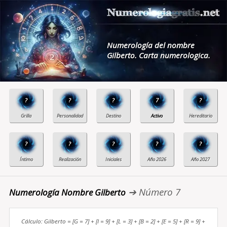
Numerología del nombre
Gilberto. Carta numerologica.
?
?
?
7
?
?
?
?
?
?
➔ Número 7
Numerología Nombre Gilberto
Cálculo: Gilberto = [G = 7] + [I = 9] + [L = 3] + [B = 2] + [E = 5] + [R = 9] +