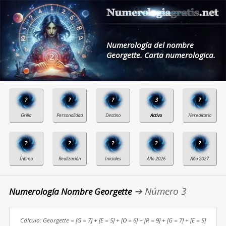
Numerología del nombre
Georgette. Carta numerologica.
?
?
?
3
?
?
?
?
?
?
➔ Número 3
Numerología Nombre Georgette
Cálculo: Georgette = [G = 7] + [E = 5] + [O = 6] + [R = 9] + [G = 7] + [E = 5]