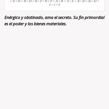
= 5] + [D = 4] + [O = 6] + [I = 9] + [T = 2] + [A = 1] + [L = 3] + [O = 6] = 62 =
6 + 2 = 8
Enérgico y obstinado, ama el secreto. Su fin primordial
es el poder y los bienes materiales.