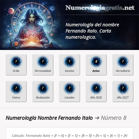
Numerología del nombre
Fernando Italo. Carta
numerologica.
?
?
?
8
?
?
?
?
?
?
➔ Número 8
Numerología Nombre Fernando Italo
Cálculo: Fernando Italo = [F = 6] + [E = 5] + [R = 9] + [N = 5] + [A = 1] + [N