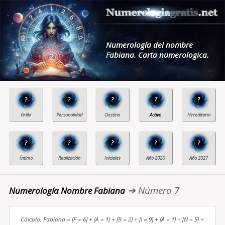
Numerología del nombre
Fabiana. Carta numerologica.
?
?
?
7
?
?
?
?
?
?
➔ Número 7
Numerología Nombre Fabiana
Cálculo: Fabiana = [F = 6] + [A = 1] + [B = 2] + [I = 9] + [A = 1] + [N = 5] +