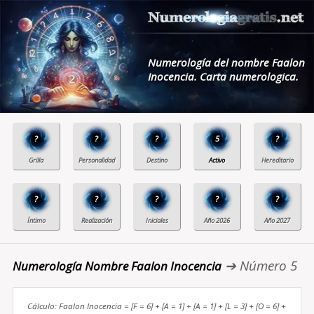
Numerología del nombre Faalon
Inocencia. Carta numerologica.
?
?
?
5
?
?
?
?
?
?
➔ Número 5
Numerología Nombre Faalon Inocencia
Cálculo: Faalon Inocencia = [F = 6] + [A = 1] + [A = 1] + [L = 3] + [O = 6] +