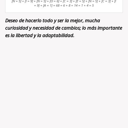
[N = 5] + [I = 9] + [N = 5] + [O = 6] + [C = 3] + [E = 5] + [N = 5] + [C = 3] + [I
= 9] + [A = 1] = 68 = 6 + 8 = 14 = 1 + 4 = 5
Deseo de hacerlo todo y ser la mejor, mucha
curiosidad y necesidad de cambios; lo más importante
es la libertad y la adaptabilidad.