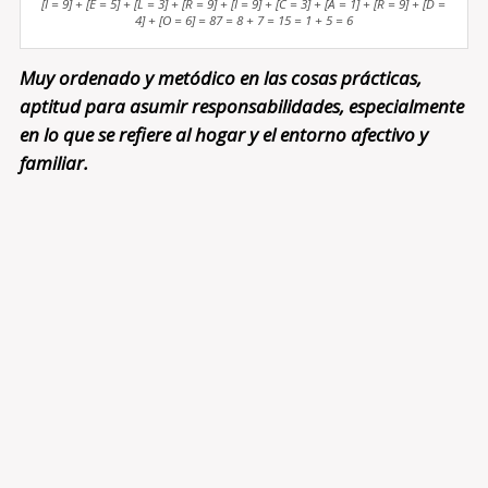
[I = 9] + [E = 5] + [L = 3] + [R = 9] + [I = 9] + [C = 3] + [A = 1] + [R = 9] + [D =
4] + [O = 6] = 87 = 8 + 7 = 15 = 1 + 5 = 6
Muy ordenado y metódico en las cosas prácticas,
aptitud para asumir responsabilidades, especialmente
en lo que se refiere al hogar y el entorno afectivo y
familiar.