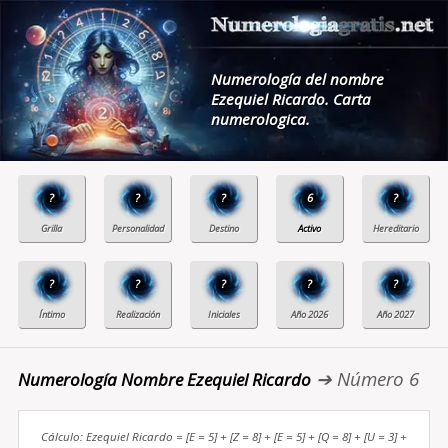
Numerología del nombre
Ezequiel Ricardo. Carta
numerologica.
?
?
?
6
?
?
?
?
?
?
➔ Número 6
Numerología Nombre Ezequiel Ricardo
Cálculo: Ezequiel Ricardo = [E = 5] + [Z = 8] + [E = 5] + [Q = 8] + [U = 3] +