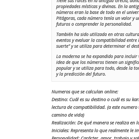
Tiene sus raíces en la antigua Grecia, don
propiedades místicas y divinas. En la antig
números eran la base de todo en el univers
Pitágoras, cada número tenía un valor y un
futuros o comprender la personalidad.
También ha sido utilizada en otras cultur
eventos y evaluar la compatibilidad entre 
suerte” y se utiliza para determinar el de
La moderna se ha expandido para incluir v
idea de que los números tienen un signific
popular y se utiliza para todo, desde la t
y la predicción del futuro.
Numeros que se calculan online:
Destino: Cuál es su destino o cuál es su ka
lectura de compatibilidad. (a este numer
camino de vida)
Realización: De qué manera se realiza en la
Iniciales: Representa lo que realmente le i
Personalidad: Carácter, amor, trabajo y sa