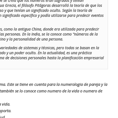
de se creía que los números eran sagrados y tenían
ua Grecia, el filósofo Pitágoras desarrolló la teoría de que los
o y que tenían un significado oculto. Según la teoría de
 significado específico y podía utilizarse para predecir eventos
as, como la antigua China, donde era utilizada para predecir
las personas. En la India, se la conoce como “números de la
stino y la personalidad de una persona.
ariedades de sistemas y técnicas, pero todas se basan en la
ado y un poder oculto. En la actualidad, es una práctica
oma de decisiones personales hasta la planificación empresarial
rma. Este se tiene en cuenta para la numerologia de pareja y la
o también se lo conoce como numero de la vida o numero de
 vida.
mporta.
lud.