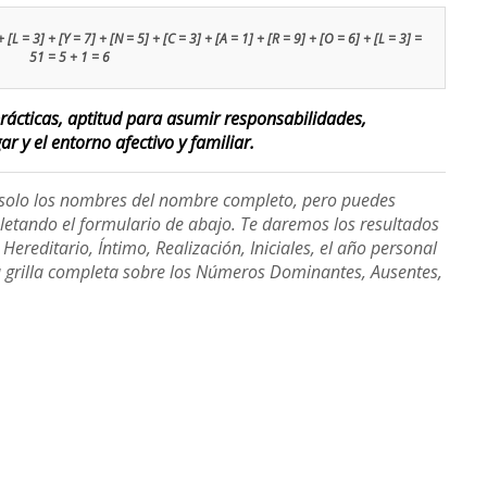
 [L = 3] + [Y = 7] + [N = 5] + [C = 3] + [A = 1] + [R = 9] + [O = 6] + [L = 3] =
51 = 5 + 1 = 6
ácticas, aptitud para asumir responsabilidades,
r y el entorno afectivo y familiar.
e solo los nombres del nombre completo, pero puedes
etando el formulario de abajo. Te daremos los resultados
ereditario, Íntimo, Realización, Iniciales, el año personal
a grilla completa sobre los Números Dominantes, Ausentes,