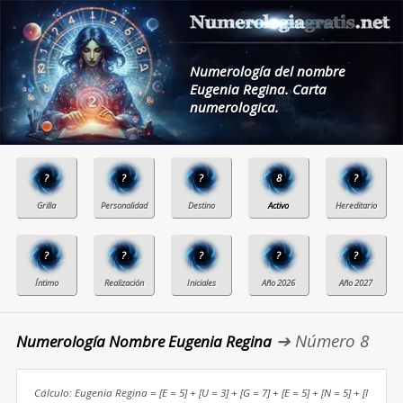
Numerología del nombre
Eugenia Regina. Carta
numerologica.
?
?
?
8
?
?
?
?
?
?
➔ Número 8
Numerología Nombre Eugenia Regina
Cálculo: Eugenia Regina = [E = 5] + [U = 3] + [G = 7] + [E = 5] + [N = 5] + [I