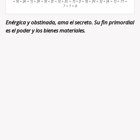
= 9] + [A = 1] + [R = 9] + [E = 5] + [G = 7] + [I = 9] + [N = 5] + [A = 1] = 71 =
7 + 1 = 8
Enérgica y obstinada, ama el secreto. Su fin primordial
es el poder y los bienes materiales.