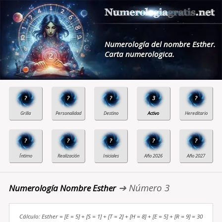
Numerología del nombre Esther.
Carta numerologica.
?
?
?
3
?
?
?
?
?
?
➔ Número 3
Numerología Nombre Esther
Cálculo: Esther = [E = 5] + [S = 1] + [T = 2] + [H = 8] + [E = 5] + [R = 9] = 30