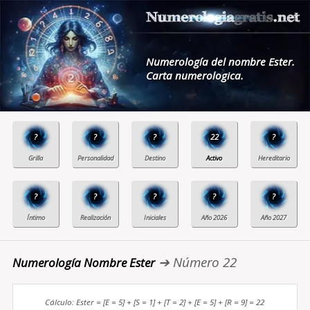
Numerología del nombre Ester.
Carta numerologica.
?
?
?
22
?
?
?
?
?
?
➔ Número 22
Numerología Nombre Ester
Cálculo: Ester = [E = 5] + [S = 1] + [T = 2] + [E = 5] + [R = 9] = 22