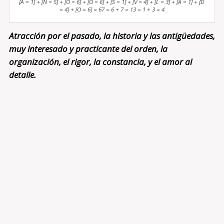
[A = 1] + [N = 5] + [O = 6] + [O = 6] + [S = 1] + [V = 4] + [L = 3] + [A = 1] + [D
= 4] + [O = 6] = 67 = 6 + 7 = 13 = 1 + 3 = 4
Atracción por el pasado, la historia y las antigüedades,
muy interesado y practicante del orden, la
organización, el rigor, la constancia, y el amor al
detalle.