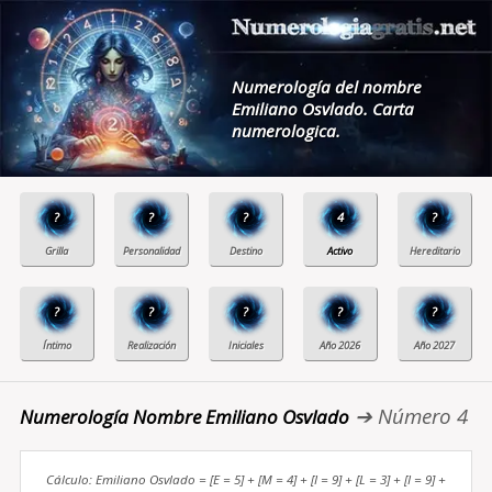
Numerología del nombre
Emiliano Osvlado. Carta
numerologica.
?
?
?
4
?
?
?
?
?
?
➔ Número 4
Numerología Nombre Emiliano Osvlado
Cálculo: Emiliano Osvlado = [E = 5] + [M = 4] + [I = 9] + [L = 3] + [I = 9] +