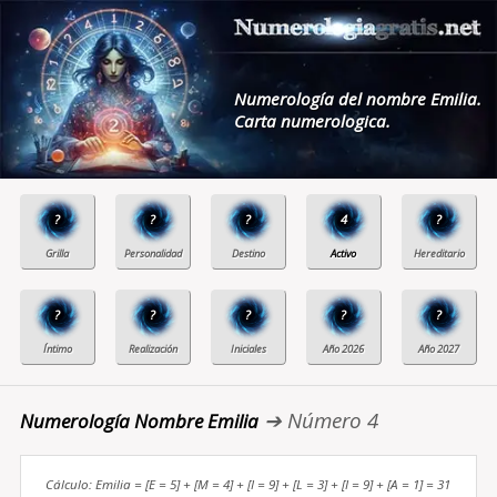
Numerología del nombre Emilia.
Carta numerologica.
?
?
?
4
?
?
?
?
?
?
➔ Número 4
Numerología Nombre Emilia
Cálculo: Emilia = [E = 5] + [M = 4] + [I = 9] + [L = 3] + [I = 9] + [A = 1] = 31