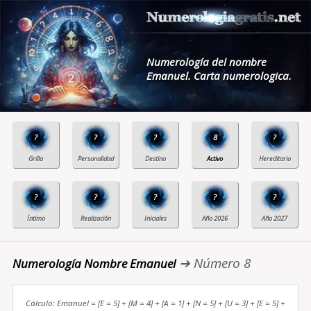
Numerología del nombre
Emanuel. Carta numerologica.
?
?
?
8
?
?
?
?
?
?
➔ Número 8
Numerología Nombre Emanuel
Cálculo: Emanuel = [E = 5] + [M = 4] + [A = 1] + [N = 5] + [U = 3] + [E = 5] +