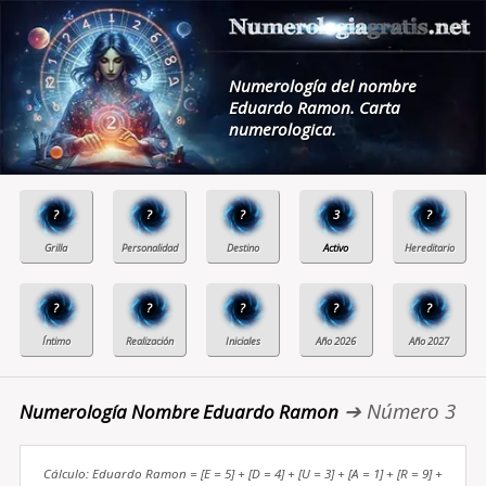
Numerología del nombre
Eduardo Ramon. Carta
numerologica.
?
?
?
3
?
?
?
?
?
?
➔ Número 3
Numerología Nombre Eduardo Ramon
Cálculo: Eduardo Ramon = [E = 5] + [D = 4] + [U = 3] + [A = 1] + [R = 9] +