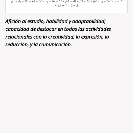
[D = 4] + [O = 6] + [R = 9] + [A = 1] + [M = 4] + [O = 6] + [N = 5] = 57 = 5 + 7
= 12 = 1 + 2 = 3
Afición al estudio, habilidad y adaptabilidad;
capacidad de destacar en todas las actividades
relacionales con la creatividad, la expresión, la
seducción, y la comunicación.