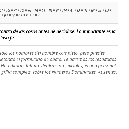
] + [G = 7] + [O = 6] + [A = 1] + [R = 9] + [M = 4] + [A = 1] + [N = 5] + [D =
] + [O = 6] = 61 = 6 + 1 = 7
contra de las cosas antes de decidirse. Lo importante es la
luso fe.
e solo los nombres del nombre completo, pero puedes
etando el formulario de abajo. Te daremos los resultados
ereditario, Íntimo, Realización, Iniciales, el año personal
a grilla completa sobre los Números Dominantes, Ausentes,