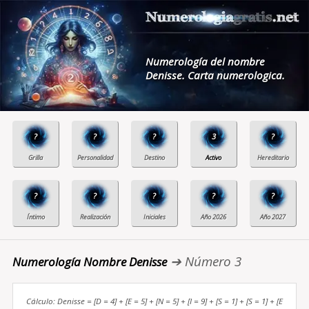
Numerología del nombre
Denisse. Carta numerologica.
?
?
?
3
?
?
?
?
?
?
➔ Número 3
Numerología Nombre Denisse
Cálculo: Denisse = [D = 4] + [E = 5] + [N = 5] + [I = 9] + [S = 1] + [S = 1] + [E