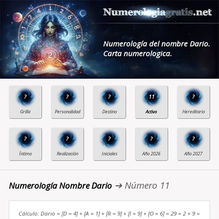
Numerología del nombre Dario.
Carta numerologica.
?
?
?
11
?
?
?
?
?
?
➔ Número 11
Numerología Nombre Dario
Cálculo: Dario = [D = 4] + [A = 1] + [R = 9] + [I = 9] + [O = 6] = 29 = 2 + 9 =