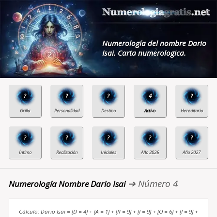
Numerología del nombre Dario
Isai. Carta numerologica.
?
?
?
4
?
?
?
?
?
?
➔ Número 4
Numerología Nombre Dario Isai
Cálculo: Dario Isai = [D = 4] + [A = 1] + [R = 9] + [I = 9] + [O = 6] + [I = 9] +