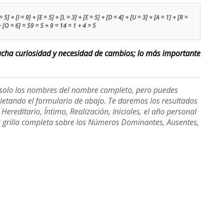
5] + [I = 9] + [E = 5] + [L = 3] + [E = 5] + [D = 4] + [U = 3] + [A = 1] + [R =
+ [O = 6] = 59 = 5 + 9 = 14 = 1 + 4 = 5
ucha curiosidad y necesidad de cambios; lo más importante
e solo los nombres del nombre completo, pero puedes
etando el formulario de abajo. Te daremos los resultados
ereditario, Íntimo, Realización, Iniciales, el año personal
a grilla completa sobre los Números Dominantes, Ausentes,