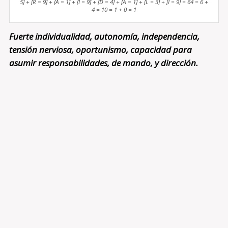
5] + [R = 9] + [A = 1] + [I = 9] + [D = 4] + [A = 1] + [L = 3] + [I = 9] = 64 = 6 +
4 = 10 = 1 + 0 = 1
Fuerte individualidad, autonomía, independencia,
tensión nerviosa, oportunismo, capacidad para
asumir responsabilidades, de mando, y dirección.