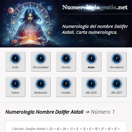
Numerología del nombre Dalifer
Aidali. Carta numerologica.
?
?
?
1
?
?
?
?
?
?
➔ Número 1
Numerología Nombre Dalifer Aidali
Cálculo: Dalifer Aidali = [D = 4] + [A = 1] + [L = 3] + [I = 9] + [F = 6] + [E =