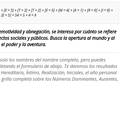
+ [E = 5] + [T = 2] + [T = 2] + [E = 5] + [M = 4] + [A = 1] + [R = 9] + [I = 9] +
[E = 5] = 54 = 5 + 4 = 9
motividad y abnegación, se interesa por cuánto se refiere
ectos sociales y públicos. Busca la apertura al mundo y al
 el poder y la aventura.
e solo los nombres del nombre completo, pero puedes
etando el formulario de abajo. Te daremos los resultados
ereditario, Íntimo, Realización, Iniciales, el año personal
a grilla completa sobre los Números Dominantes, Ausentes,